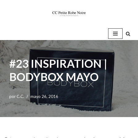
Saltar
al
contenido
#23 INSPIRATION |
BODYBOX MAYO
por
C.C.
mayo 26, 2016