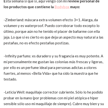
E
sta semana sí que sí, aquí vengo con mi
review personal de
los productos que contiene la
Bodybox
mayo:
-Zimberland: máscara extra volumen efecto 3×1. Alarga, da
volumen y es waterproof. Puedo corroborar todo excepto lo
último, porque aún no he tenido el placer de bañarme con ella
jaja. Lo que sí es cierto es que deja un aspecto muy natural a las
pestañas, no es efecto pestañas postizas.
-Infinity parfums: es duradero y su fragancia es muy potente. A
mí personalmente me gustan las colonias más frescas y ligeras,
por ello es un perfume ideal para personas adictas a olores
fuertes, al menos «Bella Vida» que ha sido la muestra que he
testado.
-Leticia Well: maquillaje corrector cubriente. Sólo lo he podido
probar en la mano (por problemas con mi piel atópica e hiper
sensible sólo uso mi maquillaje de siempre). Cubre muy bien y su