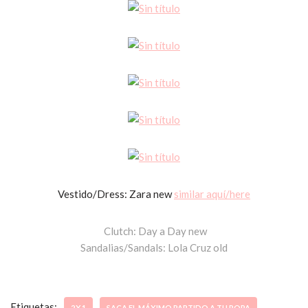
Vestido/Dress: Zara new
similar aquí/here
Clutch: Day a Day new
Sandalias/Sandals: Lola Cruz old
Etiquetas:
2X1
SACA EL MÁXIMO PARTIDO A TU ROPA