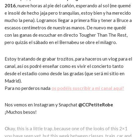
2016
, nueve horas al pie del cañón, esperando al sol (me quemé
e insolé de hecho jaja pero tranquilas, estoy bien y ha merecido
mucho la pena). Logramos llegar a primera fila y tener a Bruce a
escasos centímetros de nuestras manos. De nuevo me quedé
con las ganas de escuchar en directo Tougher Than The Rest,
pero quizás el sábado en el Bernabeu se obre el milagro.
Estoy tratando de grabar trozitos, para haceros un vlog para el
canal, así os podré enseñar como es vivir el concierto tanto
desde el estadio como desde las gradas (que será mi sitio en
Madrid).
Para no perderos nada
os podéis suscribir a mi canal aquí!
Nos vemos en Instagram y Snapchat
@CCPetiteRobe
¡Muchos besos!
O
kay, this is a little trap, because one of the looks of this 2×1
you have seen yet, but this week between classes, train, car and