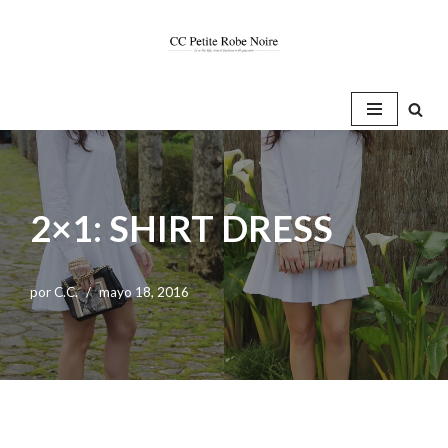
Saltar
al
contenido
2×1: SHIRT DRESS
por
C.C.
mayo 18, 2016