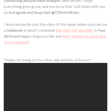
consulting and personal shopper
, who nerves! I hope
everything goes great, and you know that I will share with you
on
Instagram and Snapchat @CCPetiteRobe
I leave below the text the video of this week, where you can see
a
lookbook
in which I combined
this shirt off shoulder
in
four
different ways
, I hope you like and
don’t forget to subscribe
to my channel!
Thanks for being on the other side and lots of kisses!!