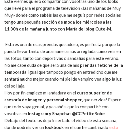
E
ste viernes quiero compartir con vosotras uno de los looks
que llevé para el programa de televisión «las mañanas de Muy
Muy» donde como sabéis las que me seguís por redes sociales
tengo una pequeña
sección de moda los miércoles a las
11.30h de la mañana junto con María del blog Cute-M.
Esta es una de esas prendas que adoro, es perfecta porque la
puedo llevar tanto de una manera más arreglada como veis en
las fotos, tanto con deportivas o sandalias para este verano.
No me cabe duda de que será una de mis
prendas fetiche de la
temporada
, igual que tampoco pongo en entredicho que me
sentará mucho mejor cuando mi piel de vampiro vea algo la luz
del sol jaja.
Hoy por fin empiezo mi andadura en el
curso superior de
asesoría de imagen y personal shopper
, que nervios! Espero
que todo vaya genial, y ya sabéis que lo compartiré con
vosotras en
Instagram y Snapchat @CCPetiteRobe
Debajo del texto os dejo insertado el vídeo de esta semana,
donde podréis ver un
lookbook
en el que he combinado
esta