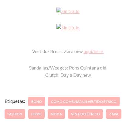
Vestido/Dress: Zara new
aquí/here
Sandalias/Wedges: Pons Quintana old
Clutch: Day a Day new
Etiquetas:
BOHO
COMO COMBINAR UN VESTIDO ÉTNICO
FASHION
HIPPIE
MODA
VESTIDO ÉTNICO
ZARA