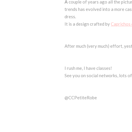
A
couple of years ago all the pictu
trends has evolved into a more casua
dress.
It is a design crafted by
Caprichos 
After much (very much) effort, yest
I rush me, I have classes!
See you on social networks, lots of
@CCPetiteRobe