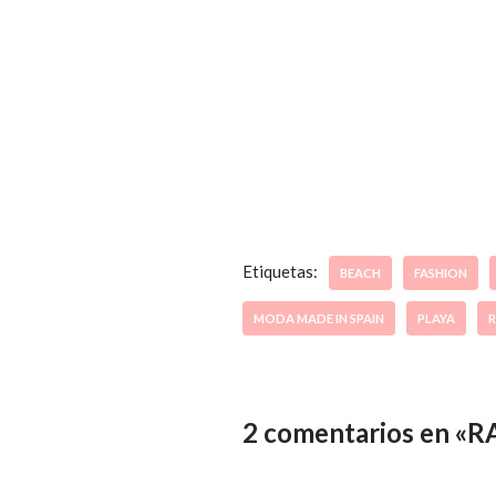
Etiquetas:
BEACH
FASHION
MODA MADE IN SPAIN
PLAYA
R
2 comentarios en 