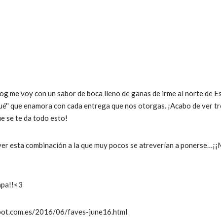
log me voy con un sabor de boca lleno de ganas de irme al norte de E
 qué'' que enamora con cada entrega que nos otorgas. ¡Acabo de ver tr
e se te da todo esto!
ver esta combinación a la que muy pocos se atreverían a ponerse…¡¡M
apa!!<3
pot.com.es/2016/06/faves-june16.html