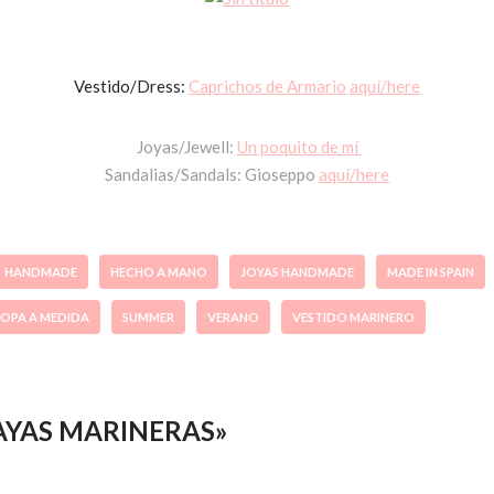
Vestido/Dress:
Caprichos de Armario
aquí/here
Joyas/Jewell:
Un poquito de mí
Sandalias/Sandals: Gioseppo
aquí/here
HANDMADE
HECHO A MANO
JOYAS HANDMADE
MADE IN SPAIN
OPA A MEDIDA
SUMMER
VERANO
VESTIDO MARINERO
«RAYAS MARINERAS»