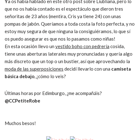
Y
a os había hablado en este otro post sobre Liubliana, pero lo
que no os había contado es el espectáculo que dieron tres
señoritas de 23 años (mentira, Cris ya tiene 24) con unas
pompas de jabón. Queríamos a toda costa la foto perfecta, y no
estoy muy segura de que ninguna la consiguiéramos, lo que sí
os puedo asegurar es que nos lo pasamos como niñas!
En esta ocasión llevo un
vestido boho con pedrería
cosida,
tiene unas aberturas laterales muy pronunciadas y quería algo
más discreto que un top o un bustier, así que aprovechando la
moda de las superposiciones
decidí llevarlo con una
camiseta
básica debajo
, ¿cómo lo veis?
Últimas horas por Edimburgo, ¿me acompañáis?
@CCPetiteRobe
Muchos besos!