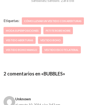
Sandalias/Sandals: Zara old
Etiquetas:
CÓMO LLEVAR UN VESTIDO CON ABERTURAS
MODA SUPERPOSICIONES
PETITE ROBE NOIRE
VESTIDO ABERTURAS
VESTIDO BOHO
VESTIDO BOHO MANGO
VESTIDO ESCOTE LATERAL
2 comentarios en «BUBBLES»
Unknown
el agosto 10, 2016 a las 3:42 pm