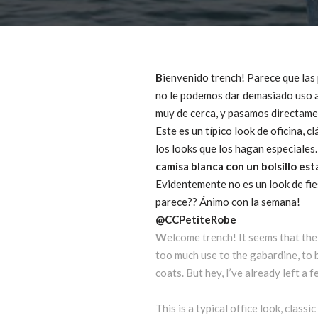
B
ienvenido trench! Parece que las 
no le podemos dar demasiado uso a 
muy de cerca, y pasamos directamen
Este es un típico look de oficina, c
los looks que los hagan especiales.
camisa blanca con un bolsillo e
Evidentemente no es un look de fies
parece?? Ánimo con la semana!
@CCPetiteRobe
W
elcome trench! It seems that the
too much use to the gabardine, to b
coats. But hey, I’ve already left a
This is a typical office look, class