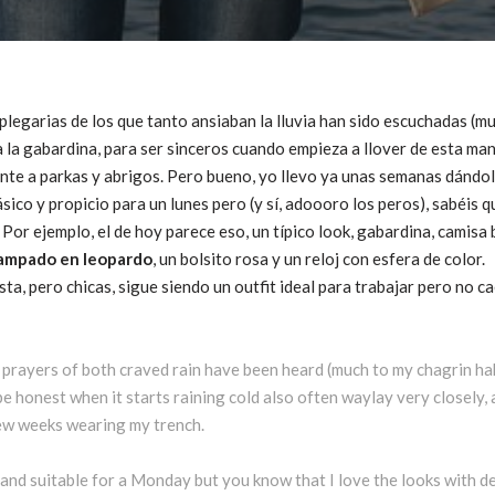
plegarias de los que tanto ansiaban la lluvia han sido escuchadas (muy
la gabardina, para ser sinceros cuando empieza a llover de esta man
te a parkas y abrigos. Pero bueno, yo llevo ya unas semanas dándole
lásico y propicio para un lunes pero (y sí, adoooro los peros), sabéis
 Por ejemplo, el de hoy parece eso, un típico look, gabardina, camisa 
stampado en leopardo
, un bolsito rosa y un reloj con esfera de color.
ta, pero chicas, sigue siendo un outfit ideal para trabajar pero no 
 prayers of both craved rain have been heard (much to my chagrin hah
e honest when it starts raining cold also often waylay very closely,
 few weeks wearing my trench.
ic and suitable for a Monday but you know that I love the looks with d