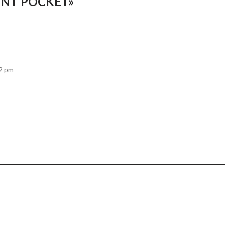
RINT POCKET»
32 pm