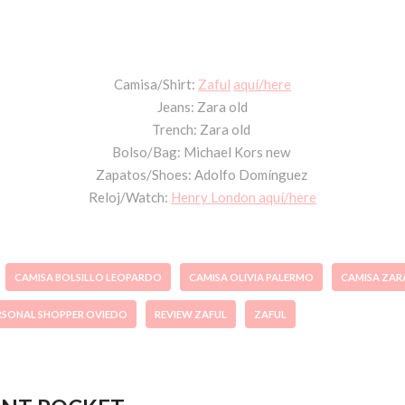
Camisa/Shirt:
Zaful
aquí/here
Jeans: Zara old
Trench: Zara old
Bolso/Bag: Michael Kors new
Zapatos/Shoes: Adolfo Domínguez
Reloj/Watch:
Henry London aquí/here
CAMISA BOLSILLO LEOPARDO
CAMISA OLIVIA PALERMO
CAMISA ZAR
RSONAL SHOPPER OVIEDO
REVIEW ZAFUL
ZAFUL