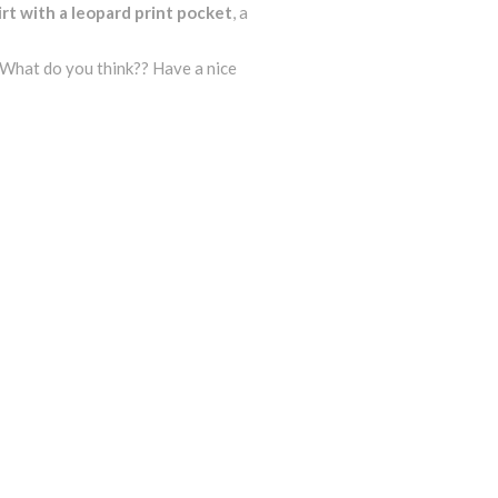
irt with a leopard print pocket
, a
s. What do you think?? Have a nice