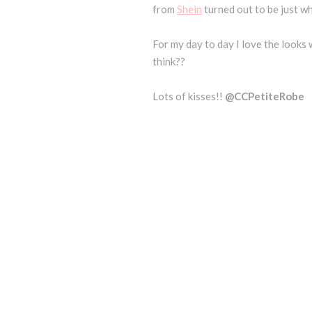
from
Shein
turned out to be just wh
For my day to day I love the looks
think??
Lots of kisses!!
@CCPetiteRobe