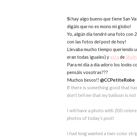
S
i hay algo bueno que tiene San Va
digáis que no es mono mi globo!
Yo, algún día tendré una foto con 
con las fotos del post de hoy!
Llevaba mucho tiempo queriendo una
eran todas iguales) y
esta
de
Shein
Para mi día a día adoro los looks 
pensáis vosotras???
Muchos besos!!
@CCPetiteRobe
I
f there is something good that has 
don’t tell me that my balloon is not
I will have a photo with 200 colore
photos of today’s post!
I had long wanted a two-color strip