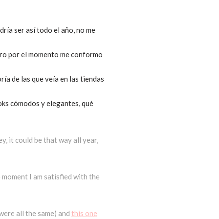
ría ser así todo el año, no me
 pero por el momento me conformo
ía de las que veía en las tiendas
ooks cómodos y elegantes, qué
, it could be that way all year,
e moment I am satisfied with the
 were all the same) and
this one