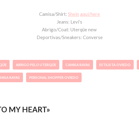
Camisa/Shirt:
Shein
aquí/here
Jeans: Levi’s
Abrigo/Coat: Uterqüe new
Deportivas/Sneakers: Converse
RQÜE
ABRIGO PELO UTERQÜE
CAMISA RAYAS
ESTILISTA OVIEDO
MISA RAYAS
PERSONAL SHOPPER OVIEDO
NTO MY HEART»