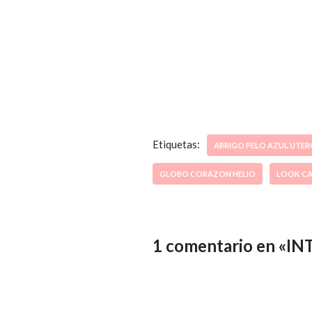
Etiquetas:
ABRIGO PELO AZUL UTE
GLOBO CORAZON HELIO
LOOK CA
1 comentario en «I