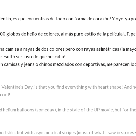
lentín, es que encuentras de todo con forma de corazón! Y oye, ya pod
200 globos de helio de colores, al más puro estilo de la película UP,
 camisa a rayas de dos colores pero con rayas asimétricas (la mayor
resultó ser justo lo que buscaba!
con camisas y jeans o chinos mezclados con deportivas, me parecen l
Valentine’s Day, is that you find everything with heart shape! And hey
 cool!
d helium balloons (someday), in the style of the UP movie, but for th
ed shirt but with asymmetrical stripes (most of what I saw in stores