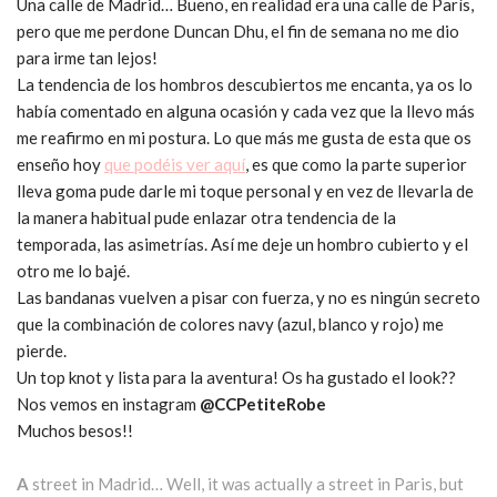
Una calle de Madrid… Bueno, en realidad era una calle de París,
pero que me perdone Duncan Dhu, el fin de semana no me dio
para irme tan lejos!
La tendencia de los hombros descubiertos me encanta, ya os lo
había comentado en alguna ocasión y cada vez que la llevo más
me reafirmo en mi postura. Lo que más me gusta de esta que os
enseño hoy
que podéis ver aquí
,
es que como la parte superior
lleva goma pude darle mi toque personal y en vez de llevarla de
la manera habitual pude enlazar otra tendencia de la
temporada, las asimetrías. Así me deje un hombro cubierto y el
otro me lo bajé.
Las bandanas vuelven a pisar con fuerza, y no es ningún secreto
que la combinación de colores navy (azul, blanco y rojo) me
pierde.
Un top knot y lista para la aventura! Os ha gustado el look??
Nos vemos en instagram
@CCPetiteRobe
Muchos besos!!
A
street in Madrid… Well, it was actually a street in Paris, but