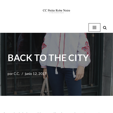
Saltar
al
contenido
BACK TO THE CITY
por
C.C.
junio 12, 2017