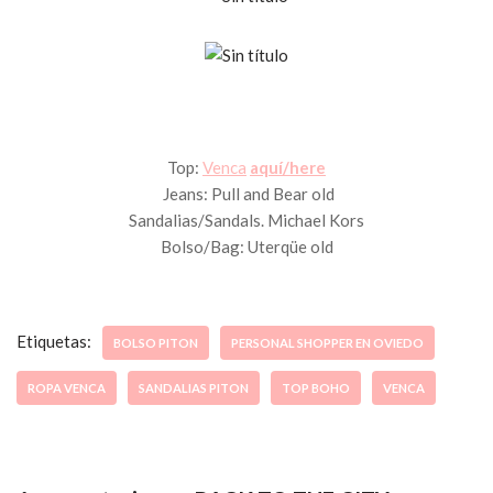
Top:
Venca
aquí/here
Jeans: Pull and Bear old
Sandalias/Sandals. Michael Kors
Bolso/Bag: Uterqüe old
Etiquetas:
BOLSO PITON
PERSONAL SHOPPER EN OVIEDO
ROPA VENCA
SANDALIAS PITON
TOP BOHO
VENCA