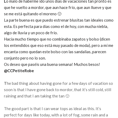
L
o malo de haberme ido unos días de vacaciones tan pronto es
que he vuelto a mordor, que aun hace frío, que aun llueve y que
se me está quitando el moreno 🙁
La parte buena es que puedo estrenar blusitas tan ideales como
esta. Es perfecta para días como el de hoy, con mucha niebla,
algo de lluvia y un poco de frío.
Hacía mucho tiempo que no combinaba zapatos y bolso (dicen
los entendidos que eso está muy pasado de moda), pero a mí me
encanta como quedan este bolso con las sandalias, parecen
conjunto pero no lo son.
Os deseo que paséis una buena semana! Muchos besos!
@CCPetiteRobe
T
he bad thing about having gone for a few days of vacation so
soon is that I have gone back to mordor, that it’s still cold, still
raining and that I am taking the tan 🙁
The good part is that I can wear tops as ideal as this. It’s
perfect for days like today, with a lot of fog, some rain and a