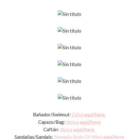
Bañador/Swimsut:
Zaful
aquí/here
Capazo/Bag:
Venca
aquí/here
Caftán:
Venca
aquí/here
Sandalias/Sandals:
Nomadic State Of Mind
aquí/here