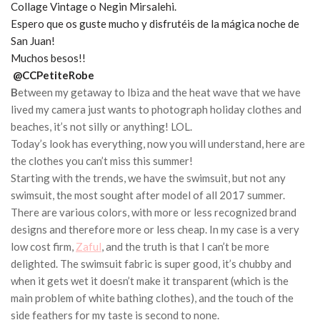
Collage Vintage o Negin Mirsalehi.
Espero que os guste mucho y disfrutéis de la mágica noche de
San Juan!
Muchos besos!!
@CCPetiteRobe
B
etween my getaway to Ibiza and the heat wave that we have
lived my camera just wants to photograph holiday clothes and
beaches, it’s not silly or anything! LOL.
Today’s look has everything, now you will understand, here are
the clothes you can’t miss this summer!
Starting with the trends, we have the swimsuit, but not any
swimsuit, the most sought after model of all 2017 summer.
There are various colors, with more or less recognized brand
designs and therefore more or less cheap. In my case is a very
low cost firm,
Zaful
, and the truth is that I can’t be more
delighted. The swimsuit fabric is super good, it’s chubby and
when it gets wet it doesn’t make it transparent (which is the
main problem of white bathing clothes), and the touch of the
side feathers for my taste is second to none.