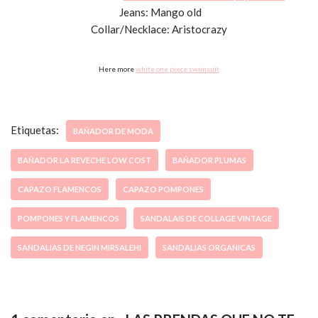
Jeans: Mango old
Collar/Necklace: Aristocrazy
Here more
white one piece swimsuit
Etiquetas:
BAÑADOR DE MODA
BAÑADOR LA REVECHE LOW COST
BAÑADOR PLUMAS
CAPAZO FLAMENCOS
CAPAZO POMPONES
POMPONES Y FLAMENCOS
SANDALAIS DE COLLAGE VINTAGE
SANDALIAS DE NEGIN MIRSALEHI
SANDALIAS ORGANICAS