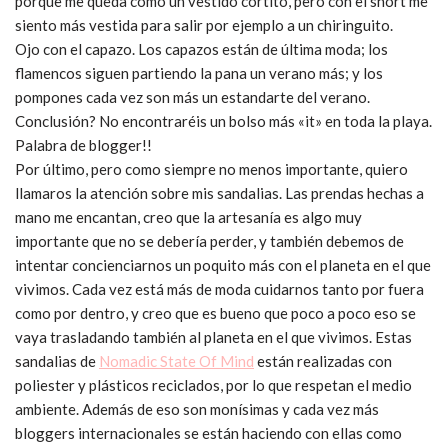
porque me queda como un vestido cortito, pero con el short me
siento más vestida para salir por ejemplo a un chiringuito.
Ojo con el capazo. Los capazos están de última moda; los
flamencos siguen partiendo la pana un verano más; y los
pompones cada vez son más un estandarte del verano.
Conclusión? No encontraréis un bolso más «it» en toda la playa.
Palabra de blogger!!
Por último, pero como siempre no menos importante, quiero
llamaros la atención sobre mis sandalias. Las prendas hechas a
mano me encantan, creo que la artesanía es algo muy
importante que no se debería perder, y también debemos de
intentar concienciarnos un poquito más con el planeta en el que
vivimos. Cada vez está más de moda cuidarnos tanto por fuera
como por dentro, y creo que es bueno que poco a poco eso se
vaya trasladando también al planeta en el que vivimos. Estas
sandalias de
Nomadic State Of Mind
están realizadas con
poliester y plásticos reciclados, por lo que respetan el medio
ambiente. Además de eso son monísimas y cada vez más
bloggers internacionales se están haciendo con ellas como