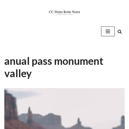
Saltar
al
contenido
anual pass monument
valley