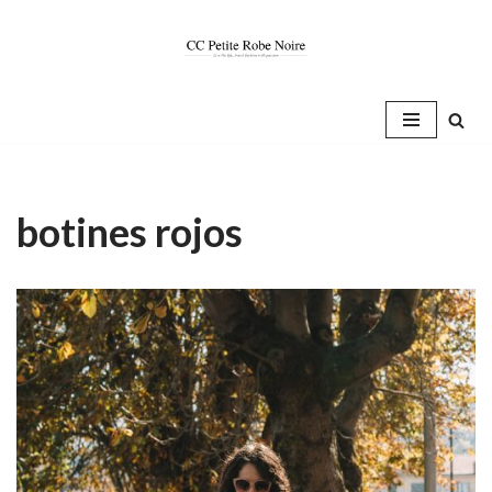
Saltar
al
contenido
botines rojos