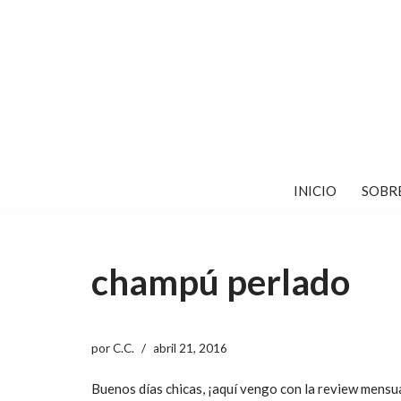
Saltar
al
contenido
INICIO
SOBR
champú perlado
por
C.C.
abril 21, 2016
Buenos días chicas, ¡aquí vengo con la review mensu