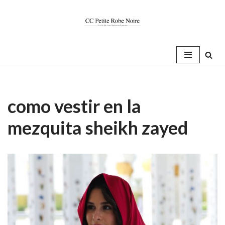
Saltar
al
contenido
como vestir en la
mezquita sheikh zayed