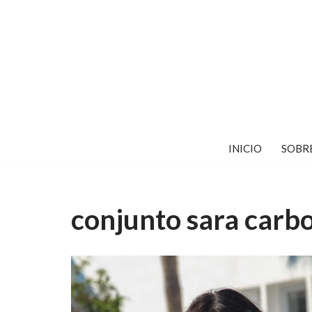
Saltar
al
contenido
INICIO
SOBR
conjunto sara carb