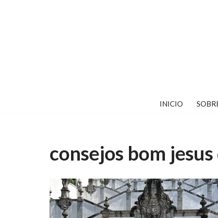
Saltar
al
contenido
INICIO
SOBR
consejos bom jesus