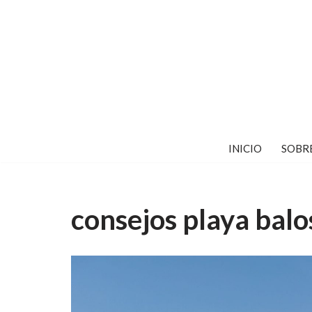
Saltar
al
contenido
INICIO
SOBR
consejos playa balo