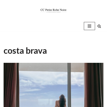
Saltar
al
contenido
costa brava