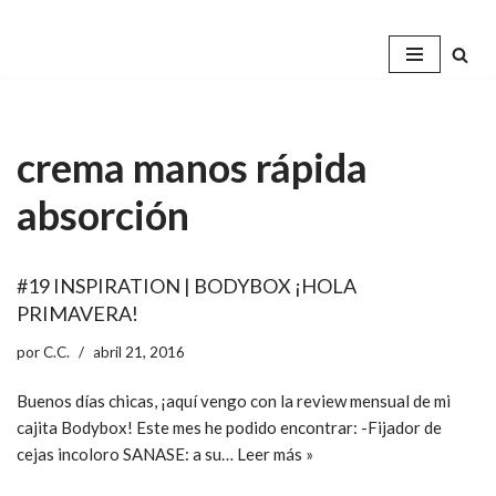
Saltar
al
contenido
crema manos rápida
absorción
#19 INSPIRATION | BODYBOX ¡HOLA
PRIMAVERA!
por
C.C.
abril 21, 2016
Buenos días chicas, ¡aquí vengo con la review mensual de mi
cajita Bodybox! Este mes he podido encontrar: -Fijador de
cejas incoloro SANASE: a su…
Leer más »