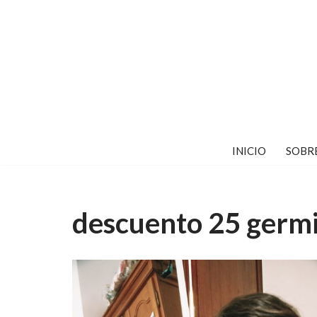
Saltar
al
contenido
INICIO
SOBR
descuento 25 germ