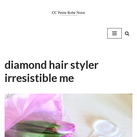
Saltar
al
contenido
diamond hair styler
irresistible me