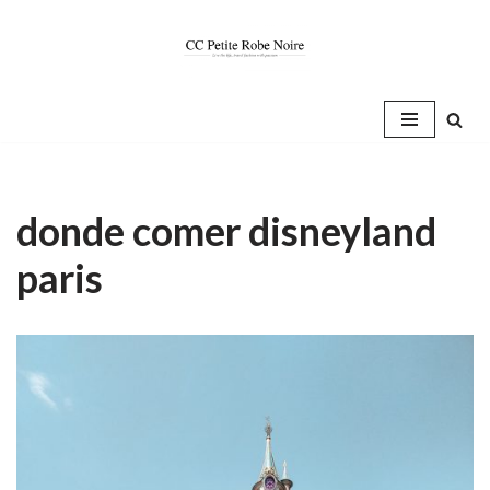
Saltar
al
contenido
donde comer disneyland
paris