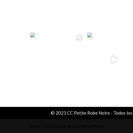
ccpetiterobe
© 2023 CC Petite Robe Noire - Todos los
Neve
| Funciona gracias a
WordPress