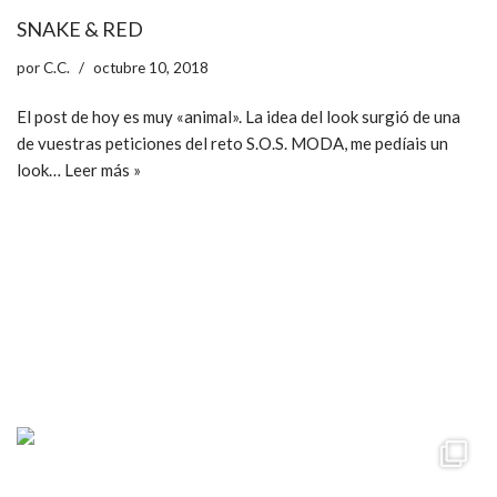
SNAKE & RED
por
C.C.
octubre 10, 2018
El post de hoy es muy «animal». La idea del look surgió de una
de vuestras peticiones del reto S.O.S. MODA, me pedíais un
look…
Leer más »
ccpetiterobe