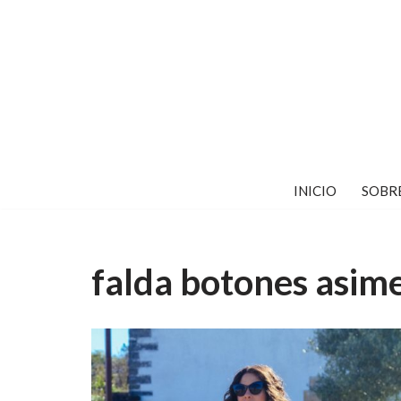
Saltar
al
contenido
INICIO
SOBR
falda botones asime