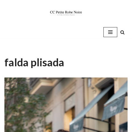
Saltar
al
contenido
falda plisada