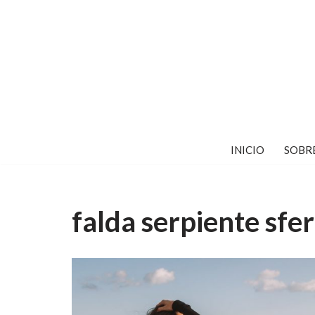
Saltar
al
contenido
INICIO
SOBR
falda serpiente sfe