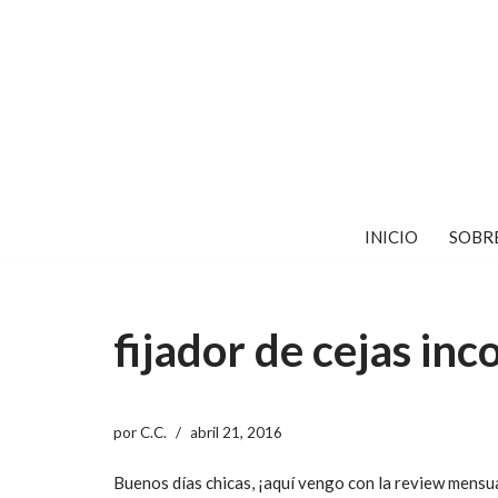
Saltar
al
contenido
INICIO
SOBR
fijador de cejas inc
por
C.C.
abril 21, 2016
Buenos días chicas, ¡aquí vengo con la review mensu