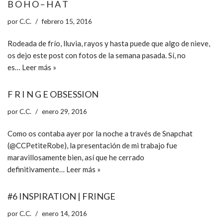
B O H O – H A T
por
C.C.
febrero 15, 2016
Rodeada de frío, lluvia, rayos y hasta puede que algo de nieve,
os dejo este post con fotos de la semana pasada. Sí, no
es…
Leer más »
F R I N G E OBSESSION
por
C.C.
enero 29, 2016
Como os contaba ayer por la noche a través de Snapchat
(@CCPetiteRobe), la presentación de mi trabajo fue
maravillosamente bien, así que he cerrado
definitivamente…
Leer más »
#6 INSPIRATION | FRINGE
por
C.C.
enero 14, 2016