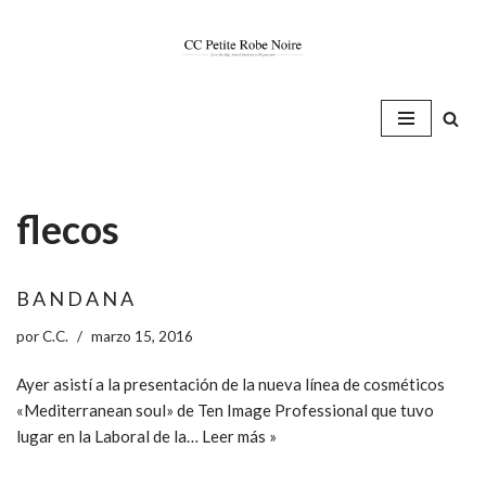
Saltar
al
contenido
flecos
B A N D A N A
por
C.C.
marzo 15, 2016
Ayer asistí a la presentación de la nueva línea de cosméticos
«Mediterranean soul» de Ten Image Professional que tuvo
lugar en la Laboral de la…
Leer más »