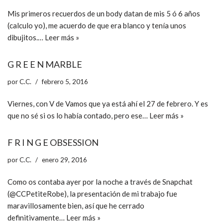
Mis primeros recuerdos de un body datan de mis 5 ó 6 años
(calculo yo), me acuerdo de que era blanco y tenía unos
dibujitos.…
Leer más »
G R E E N MARBLE
por
C.C.
febrero 5, 2016
Viernes, con V de Vamos que ya está ahí el 27 de febrero. Y es
que no sé si os lo había contado, pero ese…
Leer más »
F R I N G E OBSESSION
por
C.C.
enero 29, 2016
Como os contaba ayer por la noche a través de Snapchat
(@CCPetiteRobe), la presentación de mi trabajo fue
maravillosamente bien, así que he cerrado
definitivamente…
Leer más »