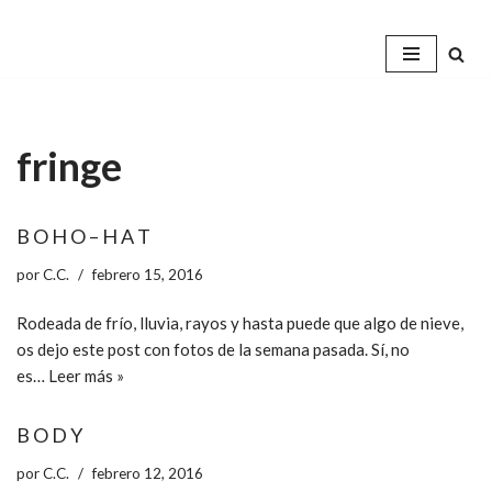
Saltar
al
contenido
fringe
B O H O – H A T
por
C.C.
febrero 15, 2016
Rodeada de frío, lluvia, rayos y hasta puede que algo de nieve,
os dejo este post con fotos de la semana pasada. Sí, no
es…
Leer más »
B O D Y
por
C.C.
febrero 12, 2016