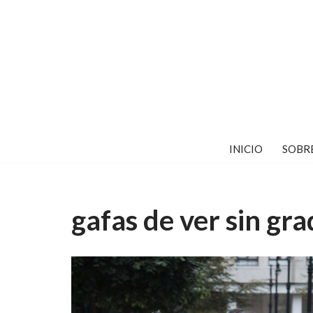
Saltar
al
contenido
INICIO
SOBR
gafas de ver sin gr