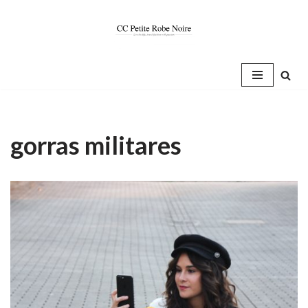
Saltar
al
contenido
gorras militares