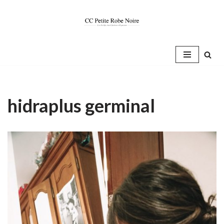
Saltar
al
contenido
hidraplus germinal