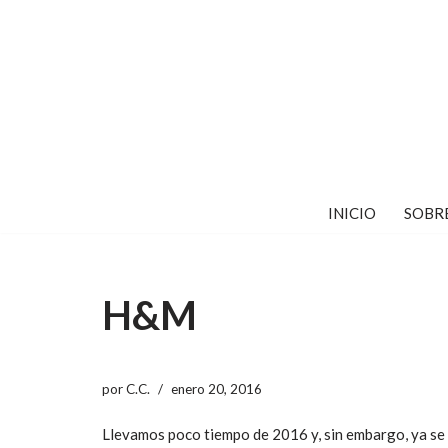
Saltar
al
contenido
INICIO
SOBR
H&M
por
C.C.
enero 20, 2016
Llevamos poco tiempo de 2016 y, sin embargo, ya se