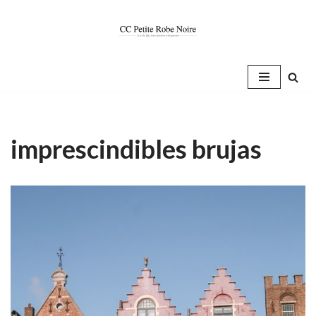
Saltar
al
contenido
imprescindibles brujas