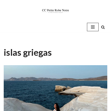
Saltar
al
contenido
islas griegas