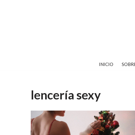
Saltar
al
contenido
INICIO
SOBR
lencería sexy