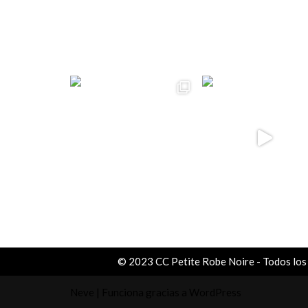
ccpetiterobe
© 2023 CC Petite Robe Noire - Todos los
Neve
| Funciona gracias a
WordPress