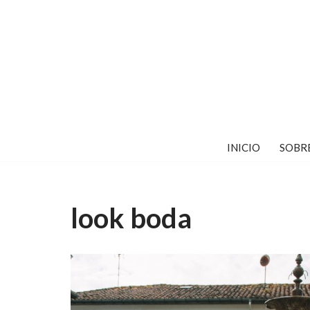
Saltar
al
contenido
INICIO
SOBR
look boda