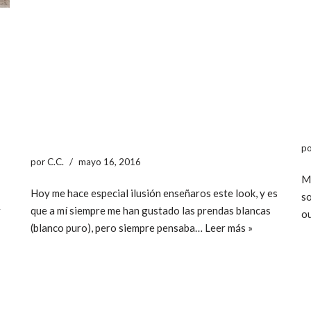
p
por
C.C.
mayo 16, 2016
Me
Hoy me hace especial ilusión enseñaros este look, y es
so
y
que a mí siempre me han gustado las prendas blancas
ou
(blanco puro), pero siempre pensaba…
Leer más »