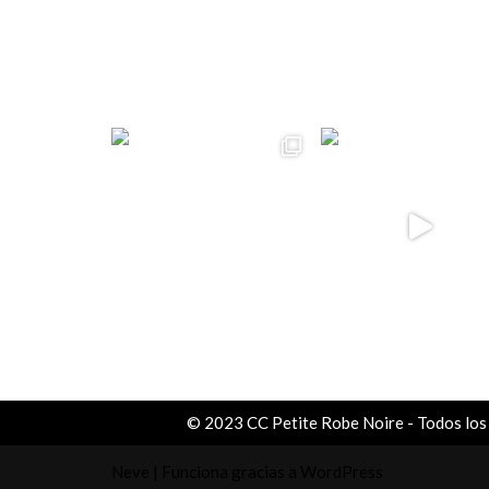
ccpetiterobe
© 2023 CC Petite Robe Noire - Todos los
Neve
| Funciona gracias a
WordPress