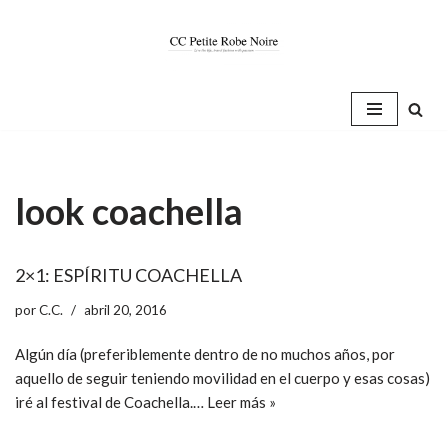
Saltar
al
contenido
look coachella
2×1: ESPÍRITU COACHELLA
por
C.C.
abril 20, 2016
Algún día (preferiblemente dentro de no muchos años, por
aquello de seguir teniendo movilidad en el cuerpo y esas cosas)
iré al festival de Coachella.…
Leer más »