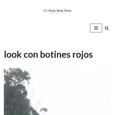
Saltar
al
contenido
look con botines rojos