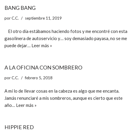
BANG BANG
por
C.C.
septiembre 11, 2019
El otro día estábamos haciendo fotos y me encontré con esta
gasolinera de autoservicio y… soy demasiado payasa, no se me
puede dejar…
Leer más »
A LA OFICINA CON SOMBRERO
por
C.C.
febrero 5, 2018
A mí lo de llevar cosas en la cabeza es algo que me encanta.
Jamás renunciaré a mis sombreros, aunque es cierto que este
año…
Leer más »
HIPPIE RED