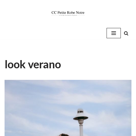
Saltar
al
contenido
look verano