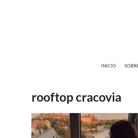
Saltar
al
contenido
INICIO
SOBR
rooftop cracovia