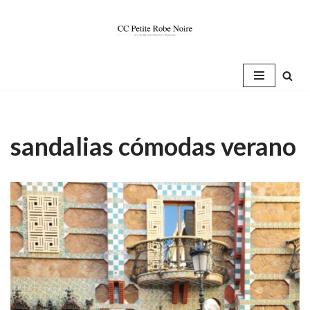
Saltar
al
contenido
sandalias cómodas verano