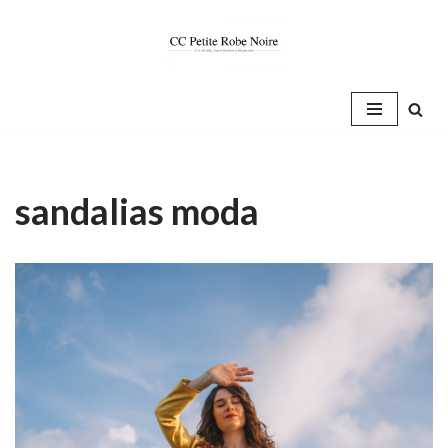
Saltar
al
contenido
sandalias moda