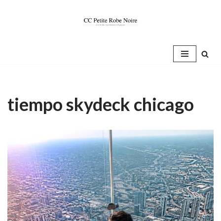
Saltar
al
contenido
tiempo skydeck chicago