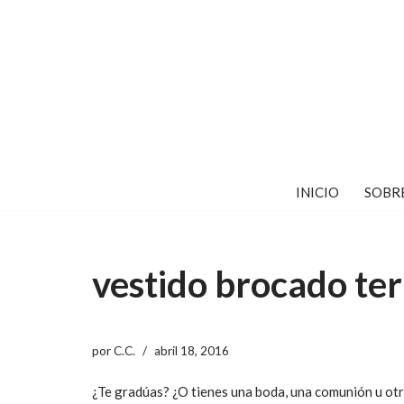
Saltar
al
contenido
INICIO
SOBR
vestido brocado ter
por
C.C.
abril 18, 2016
¿Te gradúas? ¿O tienes una boda, una comunión u ot