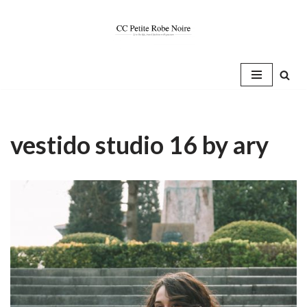
Saltar
al
contenido
vestido studio 16 by ary