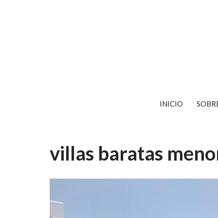
Saltar
al
contenido
INICIO
SOBR
villas baratas meno