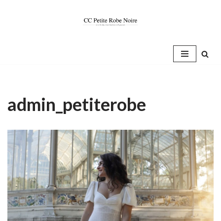
Saltar
al
contenido
admin_petiterobe