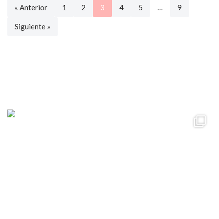
« Anterior
1
2
3
4
5
…
9
Siguiente »
ccpetiterobe